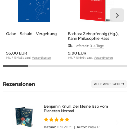
Gabe - Schuld - Vergebung
Barbara Zehnpfennig (Hg.),
Kann Philosophie Hass
erklären?
Lieferzeit:
3-4 Tage
56,00 EUR
9,90 EUR
inkl. 7 % MwSt. zzgl.
Versandkosten
inkl. 7 % MwSt. zzgl.
Versandkosten
Rezensionen
ALLE ANZEIGEN
Benjamin Knull, Der kleine Isso vom
Planeten Normal
Datum:
07.11.2025 |
Autor:
Witalij P.