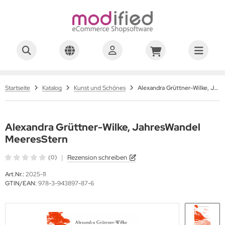
Startseite
Katalog
Kunst und Schönes
Alexandra Grüttner-Wilke, JahresWandel MeeresStern
Alexandra Grüttner-Wilke, JahresWandel
MeeresStern
|
Rezension schreiben
(0)
Art.Nr.:
2025-11
GTIN/EAN:
978-3-943897-87-6