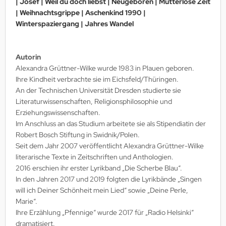
| Josef | Weil du doch liebst | Neugeboren | Mutterlose Zeit
| Weihnachtsgrippe | Aschenkind 1990 |
Winterspaziergang | Jahres Wandel
Autorin
Alexandra Grüttner-Wilke wurde 1983 in Plauen geboren.
Ihre Kindheit verbrachte sie im Eichsfeld/Thüringen.
An der Technischen Universität Dresden studierte sie
Literaturwissenschaften, Religionsphilosophie und
Erziehungswissenschaften.
Im Anschluss an das Studium arbeitete sie als Stipendiatin der
Robert Bosch Stiftung in Swidnik/Polen.
Seit dem Jahr 2007 veröffentlicht Alexandra Grüttner-Wilke
literarische Texte in Zeitschriften und Anthologien.
2016 erschien ihr erster Lyrikband „Die Scherbe Blau“.
In den Jahren 2017 und 2019 folgten die Lyrikbände „Singen
will ich Deiner Schönheit mein Lied“ sowie „Deine Perle,
Marie“.
Ihre Erzählung „Pfennige“ wurde 2017 für „Radio Helsinki“
dramatisiert.