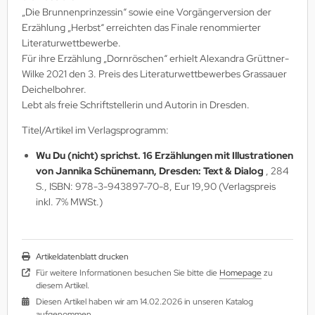
„Die Brunnenprinzessin“ sowie eine Vorgängerversion der
Erzählung „Herbst“ erreichten das Finale renommierter
Literaturwettbewerbe.
Für ihre Erzählung „Dornröschen“ erhielt Alexandra Grüttner-
Wilke 2021 den 3. Preis des Literaturwettbewerbes Grassauer
Deichelbohrer.
Lebt als freie Schriftstellerin und Autorin in Dresden.
Titel/Artikel im Verlagsprogramm:
Wu Du (nicht) sprichst. 16 Erzählungen mit Illustrationen
von Jannika Schünemann, Dresden: Text & Dialog
, 284
S., ISBN: 978-3-943897-70-8, Eur 19,90 (Verlagspreis
inkl. 7% MWSt.)
Artikeldatenblatt drucken
Für weitere Informationen besuchen Sie bitte die
Homepage
zu
diesem Artikel.
Diesen Artikel haben wir am 14.02.2026 in unseren Katalog
aufgenommen.