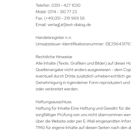
Telefon: 0351 - 427 1030
Mobil: 0174 - 310 77 23
Fax: (+49)351 - 219 969 56
Email: verlag[at]text-dialog.de
Handelsregister n.n.
Umsatzsteuer-Identifikationsnummer: DE29643179
Rechtliche Hinweise
Alle Inhalte (Texte, Grafiken und Bilder) auf dieser
Quellenangabe nicht anders ausgewiesen - dem Copy
eventuell durch Dritte zusätzlich urheberrechtlich gesc
Genehmigung in irgendeiner Form reproduziert und u
oder verbreitet werden.
Haftungsausschluss
Haftung für Inhalte Eine Haftung und Gewähr für die R
sorgfältiger Prüfung von uns nicht übernommen werd
über die Website oder per E-Mail eingesandten Inform
TMG für eigene Inhalte auf diesen Seiten nach den a