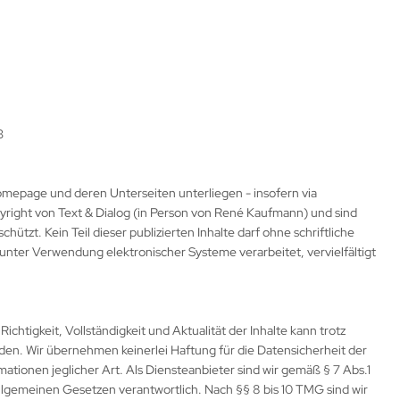
3
 Homepage und deren Unterseiten unterliegen - insofern via
right von Text & Dialog (in Person von René Kaufmann) und sind
hützt. Kein Teil dieser publizierten Inhalte darf ohne schriftliche
nter Verwendung elektronischer Systeme verarbeitet, vervielfältigt
ichtigkeit, Vollständigkeit und Aktualität der Inhalte kann trotz
en. Wir übernehmen keinerlei Haftung für die Datensicherheit der
ationen jeglicher Art. Als Diensteanbieter sind wir gemäß § 7 Abs.1
llgemeinen Gesetzen verantwortlich. Nach §§ 8 bis 10 TMG sind wir