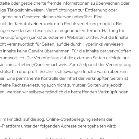
mittelte oder gespeicherte fremde Informationen zu überwachen oder
ige Tätigkeit hinweisen. Verpflichtungen zur Entfernung oder
llgemeinen Gesetzen bleiben hiervon unberührt. Eine
unkt der Kenntnis einer konkreten Rechtsverletzung möglich. Bei
gen werden wir diese Inhalte umgehend entfernen. Haftung für
rknüpfungen (Links) zu externen Websiten Dritter. Auf die Inhalte
icht verantwortlich für Seiten, auf die durch Hyperlinks verwiesen
en Inhalte keine Gewähr übernehmen. Für die Inhalte der verknüpften
erantwortlich. Die Verknüpfung auf die externen Seiten erfolgte nur
owie zum Urheber-/Quellennachweis. Zum Zeitpunkt der Verknüpfung
stöße hin überprüft: Solche rechtswidrigen Inhalte waren aber zum
bar. Eine permanente Kontrolle der Inhalt der verknüpften Seiten ist
f eine Rechtsverletzung auch nicht zumutbar. Sollten uns jedoch
en, werden wir selbstverständlich die betreffenden Verknüpfungen
s im Hinblick auf die sog. Online-Streitbeilegung seitens der
Plattform unter der folgenden Adresse bereitgehalten wird: