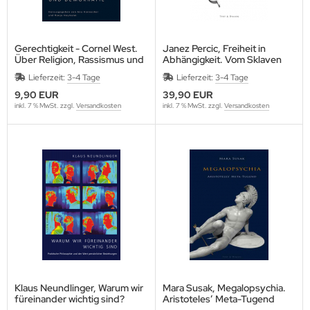
Gerechtigkeit - Cornel West.
Janez Percic, Freiheit in
Über Religion, Rassismus und
Abhängigkeit. Vom Sklaven
Demokratie
bei Aristoteles zum Knecht
Lieferzeit:
3-4 Tage
Lieferzeit:
3-4 Tage
bei Hobbes
9,90 EUR
39,90 EUR
inkl. 7 % MwSt. zzgl.
Versandkosten
inkl. 7 % MwSt. zzgl.
Versandkosten
Klaus Neundlinger, Warum wir
Mara Susak, Megalopsychia.
füreinander wichtig sind?
Aristoteles’ Meta-Tugend