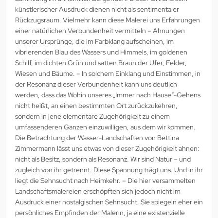
künstlerischer Ausdruck dienen nicht als sentimentaler
Rückzugsraum. Vielmehr kann diese Malerei uns Erfahrungen
einer natürlichen Verbundenheit vermitteln – Ahnungen
unserer Ursprünge, die im Farbklang aufscheinen, im
vibrierenden Blau des Wassers und Himmels, im goldenen
Schilf, im dichten Grün und satten Braun der Ufer, Felder,
Wiesen und Bäume. – In solchem Einklang und Einstimmen, in
der Resonanz dieser Verbundenheit kann uns deutlich
werden, dass das Wohin unseres „Immer nach Hause“-Gehens
nicht heißt, an einen bestimmten Ort zurückzukehren,
sondern in jene elementare Zugehörigkeit zu einem
umfassenderen Ganzen einzuwilligen, aus dem wir kommen.
Die Betrachtung der Wasser-Landschaften von Bettina
Zimmermann lässt uns etwas von dieser Zugehörigkeit ahnen:
nicht als Besitz, sondern als Resonanz. Wir sind Natur – und
zugleich von ihr getrennt. Diese Spannung trägt uns. Und in ihr
liegt die Sehnsucht nach Heimkehr. – Die hier versammelten
Landschaftsmalereien erschöpften sich jedoch nicht im
Ausdruck einer nostalgischen Sehnsucht. Sie spiegeln eher ein
persönliches Empfinden der Malerin, ja eine existenzielle