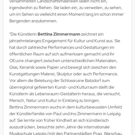
versammelten Landschaftsmalereien laden nicht ein,
irgendwohin zu fliehen. Sie laden ein, zu verweilen, zu sehen,
um im Sehen so vielleicht einen Moment lang im schon immer
Bergenden anzukommen.
"Die Künstlerin
Bettina Zimmermann
zeichnet ein
jahrzehntelanges Engagement für Kultur und Kunst aus. Sie
hat durch zahlreiche Performances und Gestaltungen im
öffentlichen Raum auf sich aufmerksam gemacht und ihr
OEuvre changiert zwischen unterschiedlichen Materialien,
Glas, Keramik sowie Papier und bewegt sich zwischen den
Kunstgattungen Malerei, Skulptur oder auch Performance.
Vor allem die Belebung der Schlossruine Batzdorf zum
überregional gefeierten Kunst- und Kulturraum stellt die
Künstlerin als Lebensraum-Gestalterin heraus, die versucht,
Mensch, Natur und Kultur in Einklang zu bringen.
Bettina Zimmermann wuchs in dem kulturbewussten Umfeld
der Künstlerfamilie von Paul und Ino Zimmermann in Leipzig
auf. Sie lernte von früher Kindheit an sich künstlerisch
auszudrücken, besuchte zehn Jahre die internationale
Musikschule Leipzig (mit den Partnerstädten Prag, Warschau,