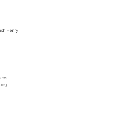
nach Henry
bens
mung