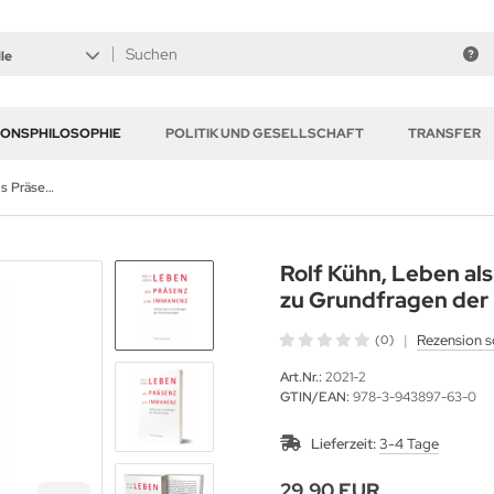
le
GIONSPHILOSOPHIE
POLITIK UND GESELLSCHAFT
TRANSFER
Rolf Kühn, Leben als Präsenz und Immanenz. Hinführung zu Grundfragen der Phänomenologie
Rolf Kühn, Leben al
zu Grundfragen der
|
Rezension s
(0)
Art.Nr.:
2021-2
GTIN/EAN:
978-3-943897-63-0
Lieferzeit:
3-4 Tage
29,90 EUR