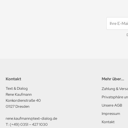
Kontakt
Mehr über...
Text & Dialog
Zahlung & Vers
Rene Kaufmann
Privatsphäre u
Konkordienstraße 40
Unsere AGB
01127 Dresden
Impressum
rene.kaufmann@text-dialog.de
Kontakt
T: (+49) 0351 – 427 1030