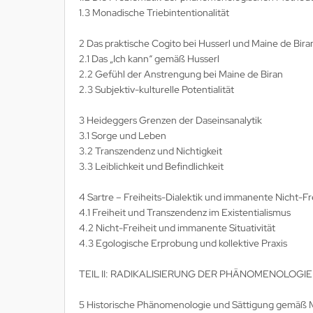
1.3 Monadische Triebintentionalität
2 Das praktische Cogito bei Husserl und Maine de Bira
2.1 Das „Ich kann“ gemäß Husserl
2.2 Gefühl der Anstrengung bei Maine de Biran
2.3 Subjektiv-kulturelle Potentialität
3 Heideggers Grenzen der Daseinsanalytik
3.1 Sorge und Leben
3.2 Transzendenz und Nichtigkeit
3.3 Leiblichkeit und Befindlichkeit
4 Sartre – Freiheits-Dialektik und immanente Nicht-Fr
4.1 Freiheit und Transzendenz im Existentialismus
4.2 Nicht-Freiheit und immanente Situativität
4.3 Egologische Erprobung und kollektive Praxis
TEIL II: RADIKALISIERUNG DER PHÄNOMENOLOGIE
5 Historische Phänomenologie und Sättigung gemäß 