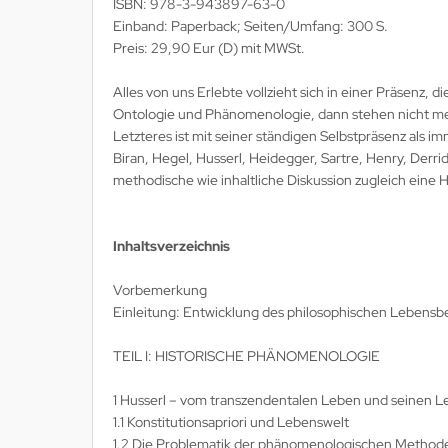
ISBN: 978-3-943897-63-0
Einband: Paperback; Seiten/Umfang: 300 S.
Preis: 29,90 Eur (D) mit MWSt.
Alles von uns Erlebte vollzieht sich in einer Präsenz,
Ontologie und Phänomenologie, dann stehen nicht mehr
Letzteres ist mit seiner ständigen Selbstpräsenz als
Biran, Hegel, Husserl, Heidegger, Sartre, Henry, Derri
methodische wie inhaltliche Diskussion zugleich eine
Inhaltsverzeichnis
Vorbemerkung
Einleitung: Entwicklung des philosophischen Lebensbeg
TEIL I: HISTORISCHE PHÄNOMENOLOGIE
1 Husserl – vom transzendentalen Leben und seinen L
1.1 Konstitutionsapriori und Lebenswelt
1.2 Die Problematik der phänomenologischen Methode