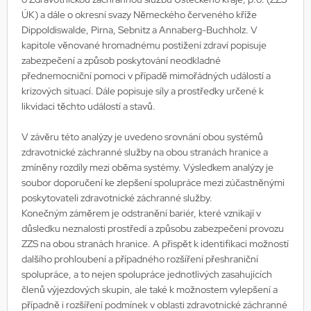
ÚK) a dále o okresní svazy Německého červeného kříže
Dippoldiswalde, Pirna, Sebnitz a Annaberg-Buchholz. V
kapitole věnované hromadnému postižení zdraví popisuje
zabezpečení a způsob poskytování neodkladné
přednemocniční pomoci v případě mimořádných událostí a
krizových situací. Dále popisuje síly a prostředky určené k
likvidaci těchto událostí a stavů.
V závěru této analýzy je uvedeno srovnání obou systémů
zdravotnické záchranné služby na obou stranách hranice a
zmíněny rozdíly mezi oběma systémy. Výsledkem analýzy je
soubor doporučení ke zlepšení spolupráce mezi zúčastněnými
poskytovateli zdravotnické záchranné služby.
Konečným záměrem je odstranění bariér, které vznikají v
důsledku neznalosti prostředí a způsobu zabezpečení provozu
ZZS na obou stranách hranice. A přispět k identifikaci možností
dalšího prohloubení a případného rozšíření přeshraniční
spolupráce, a to nejen spolupráce jednotlivých zasahujících
členů výjezdových skupin, ale také k možnostem vylepšení a
případně i rozšíření podmínek v oblasti zdravotnické záchranné