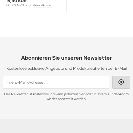
19,90 EUR
záchranné služby v České
inkl. 7 % MwSt. zzgl.
Versandkosten
republice (Ústecký kraj) a v
Německu (Sasku)
Abonnieren Sie unseren Newsletter
Kostenlose exklusive Angebote und Produktneuheiten per E-Mail
Der Newsletter ist kostenlos und kann jederzeit hier oder in Ihrem Kundenkonto
wieder abbestellt werden.