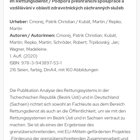
im Rettungsdienst / Podpora přeshraniční spolupráce a
vzdělávání v oblasti zdravotnických záchranných služeb
Urheber:
Cmorej, Patrik Christian / Kubát, Martin / Repko,
Martin
Autoren / Autorinnen:
Cmorej, Patrik Christian; Kubát,
Martin; Repko, Martin; Schröder, Robert; Trpišovský, Jan;
Wagner, Madeleine.
1. Aufl. (2020)
ISBN:
978-3-943897-53-1
216 Seien, farbig, DinA4, mit 160 Abbildungen
Die Publikation Analyse des Rettungssystems in der
Tschechischen Republik (Bezirk Ústí) und in Deutschland
(Sachsen) richtet sich sowohl an Fachleute aus dem Bereich
Rettungsdienst als auch an die Öffentlichkeit, um sie mit den
Rettungssystemen im Bezirk Ústí und in Sachsen vertraut zu
machen. Sie ist als eines der Ergebnisse des
grenzüberschreitenden, mit EU-Mitteln geförderten Projektes
„Förderung der grenzüberschreitenden Zusammenarbeit und