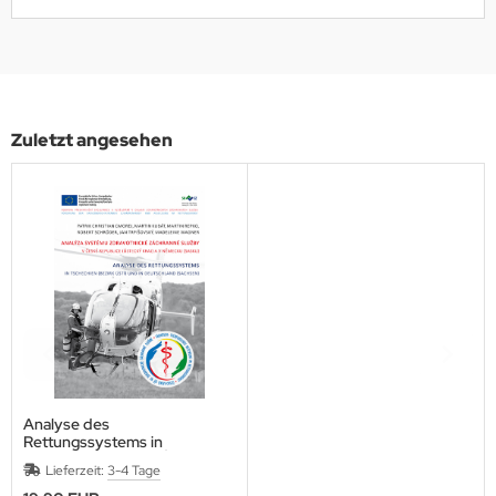
Zuletzt angesehen
Analyse des
Rettungssystems in
Tschechien (Bezirk Ústí) und
Lieferzeit:
3-4 Tage
in Deutschland (Sachsen) /
Analýza systému zdravotnické