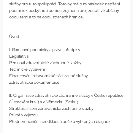
služby pro tuto spolupráci. Toto by mělo za následek zlepšení
podmínek poskytnutí pomoci zejména pro jednotlivé občany
obou zemí a to na obou stranách hranice.
Úvod
I. Rámcové podmínky a právní předpisy
Legislativa
Personál zdravotnické záchranné služby
Technické vybavení
Financování zdravotnické záchranné služby
Zdravotnická dokumentace
II. Organizace zdravotnické záchranné služby v České republice
(Ústeckém kraji) a v Německu (Sasku)
Struktura řízení zdravotnické záchranné služby
Průběh výjezdu
Přednemocniční neodkladná péče u vybraných diagnóz