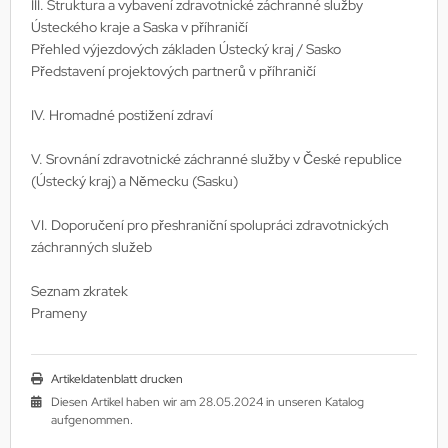
III. Struktura a vybavení zdravotnické záchranné služby
Ústeckého kraje a Saska v příhraničí
Přehled výjezdových základen Ústecký kraj / Sasko
Představení projektových partnerů v příhraničí
IV. Hromadné postižení zdraví
V. Srovnání zdravotnické záchranné služby v České republice
(Ústecký kraj) a Německu (Sasku)
VI. Doporučení pro přeshraniční spolupráci zdravotnických
záchranných služeb
Seznam zkratek
Prameny
Artikeldatenblatt drucken
Diesen Artikel haben wir am 28.05.2024 in unseren Katalog
aufgenommen.