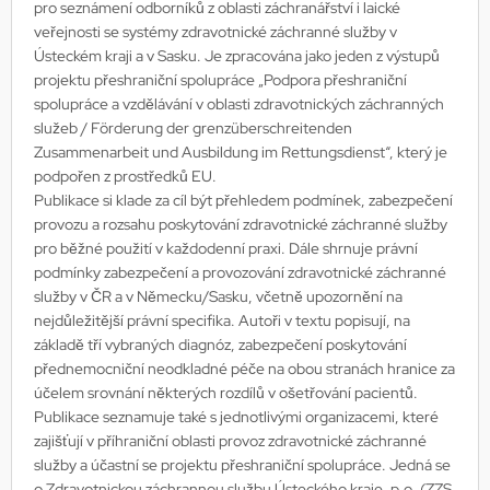
pro seznámení odborníků z oblasti záchranářství i laické
veřejnosti se systémy zdravotnické záchranné služby v
Ústeckém kraji a v Sasku. Je zpracována jako jeden z výstupů
projektu přeshraniční spolupráce „Podpora přeshraniční
spolupráce a vzdělávání v oblasti zdravotnických záchranných
služeb / Förderung der grenzüberschreitenden
Zusammenarbeit und Ausbildung im Rettungsdienst“, který je
podpořen z prostředků EU.
Publikace si klade za cíl být přehledem podmínek, zabezpečení
provozu a rozsahu poskytování zdravotnické záchranné služby
pro běžné použití v každodenní praxi. Dále shrnuje právní
podmínky zabezpečení a provozování zdravotnické záchranné
služby v ČR a v Německu/Sasku, včetně upozornění na
nejdůležitější právní specifika. Autoři v textu popisují, na
základě tří vybraných diagnóz, zabezpečení poskytování
přednemocniční neodkladné péče na obou stranách hranice za
účelem srovnání některých rozdílů v ošetřování pacientů.
Publikace seznamuje také s jednotlivými organizacemi, které
zajišťují v příhraniční oblasti provoz zdravotnické záchranné
služby a účastní se projektu přeshraniční spolupráce. Jedná se
o Zdravotnickou záchrannou službu Ústeckého kraje, p.o. (ZZS