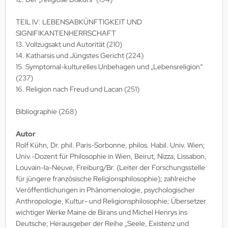
TEIL IV: LEBENSABKÜNFTIGKEIT UND
SIGNIFIKANTENHERRSCHAFT
13. Vollzugsakt und Autorität (210)
14. Katharsis und Jüngstes Gericht (224)
15. Symptomal-kulturelles Unbehagen und „Lebensreligion“
(237)
16. Religion nach Freud und Lacan (251)
Bibliographie (268)
Autor
Rolf Kühn, Dr. phil. Paris-Sorbonne, philos. Habil. Univ. Wien;
Univ.-Dozent für Philosophie in Wien, Beirut, Nizza, Lissabon,
Louvain-la-Neuve, Freiburg/Br. (Leiter der Forschungsstelle
für jüngere französische Religionsphilosophie); zahlreiche
Veröffentlichungen in Phänomenologie, psychologischer
Anthropologie, Kultur- und Religionsphilosophie; Übersetzer
wichtiger Werke Maine de Birans und Michel Henrys ins
Deutsche; Herausgeber der Reihe „Seele, Existenz und