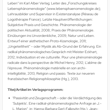
Leben“ im Karl Alber Verlag; Leiter des „Forschungskreises
Lebensphänomenologie“ (www.lebensphaenomenologie.de);
Lehrausbilder und Supervisor in Existenzanalyse (Réseau de
Logothérapie France). Letzte Hauptveröffentlichungen:
Subjektive Praxis und Geschichte. Phänomenologie der
politischen Aktualität, 2008; Praxis der Phänomenologie.
Einübungen ins Unvordenkliche, 2009; Natur und Leben.
Entwurf einer aisthetischen Proto-Kosmologie, 2011;
„Ungeteiltheit“ – oder Mystik als Ab-Grund der Erfahrung. Ein
radikal phänomenologisches Gespräch mit Meister Eckhart,
2012; Individuation et vie culturelle. Pour une phénoménologie
radicale dans la perspective de Michel Henry, 2012; L’abîme de
l’épreuve. Phénoménologie matérielle en son archi-
intelligibilité, 2013; Religion und passio. Texte zur neueren
französischen Religionsphilosophie (Hg.), 2013.
Titel/Artikel im Verlagsprogramm:
"Passivität und Zeugenschaft – oder die Verdächtigung des
'Subjekts'. Eine radikal-phänomenologische Anfrage an J.-
L. Marion", in: Hanna-Barbara Gerl-Falkovitz (Hg.), Jean-