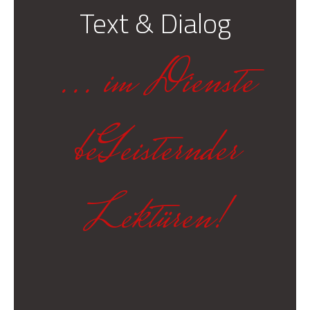
Text & Dialog
... im Dienste
beGeisternder
Lektüren!