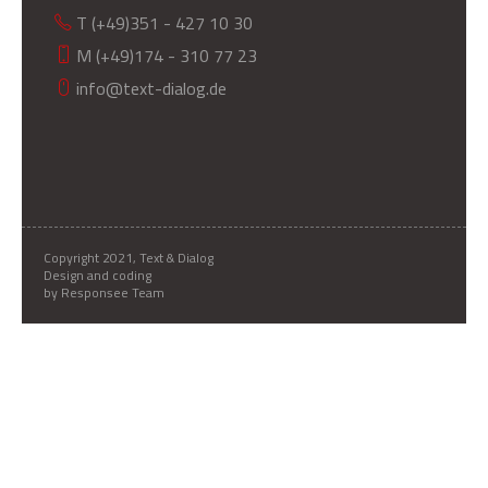
T (+49)351 - 427 10 30
M (+49)174 - 310 77 23
info@text-dialog.de
Copyright 2021, Text & Dialog
Design and coding
by Responsee Team