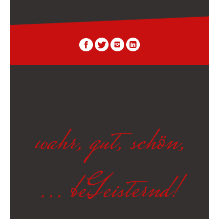
wahr, gut, schön,
... beGeisternd!