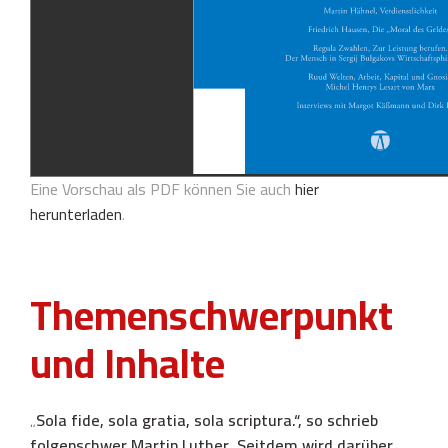
Eine Vorschau als PDF können Sie auch
hier
herunterladen
.
Themenschwerpunkt
und Inhalte
„Sola fide, sola gratia, sola scriptura.“, so schrieb
folgenschwer Martin Luther. Seitdem wird darüber