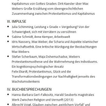
Kapitalismus von Gottes Gnaden. Dirk Kaesler über Max
Webers Große Erzählung vom ideengeschichtlichen
Zusammenhang zwischen Protestantismus und Kapitalismus
III. IMPULSE
Julia Schimming, Leistung + Gnade = Vergebung? Von der
Schwierigkeit, sich mit Verrätern zu versöhnen
Sabine Schmidt, Anne Kemper, Arbeitswelt
Idris Nassery, Max Weber, die Scharia und Aspekte islamischer
Wirtschaftsethik. Eine kritische Würdigung der Beobachtungen
Max Webers
Stefan Scherbaum, Maja Dshemuchadse, Webers
Protestantismusthese und die Wahrnehmung des Individuums.
Ein kognitionspsychologischer Ansatz
Felix Ekardt, Protestantismus, Glück und die
Transformationsbedingungen zur Nachhaltigkeit jenseits des
Wachstumsdenkens
IV. BUCHBESPRECHUNGEN
Hanna-Barbara Gerl-Falkovitz, Harald Seuberts magistrales
Werk Zwischen Religion und Vernunft (2013)
Albrecht Voigt, Glauben zwischen ‚peinlichem Vorfall‘ und