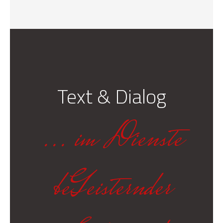
Text & Dialog
... im Dienste
beGeisternder