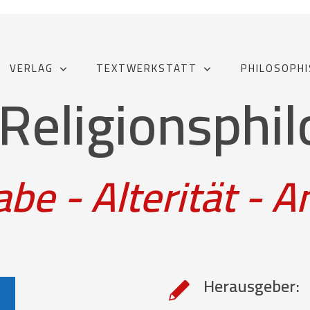
VERLAG
TEXTWERKSTATT
PHILOSOPHI
 Religionsphi
abe - Alterität - 
Herausgeber: