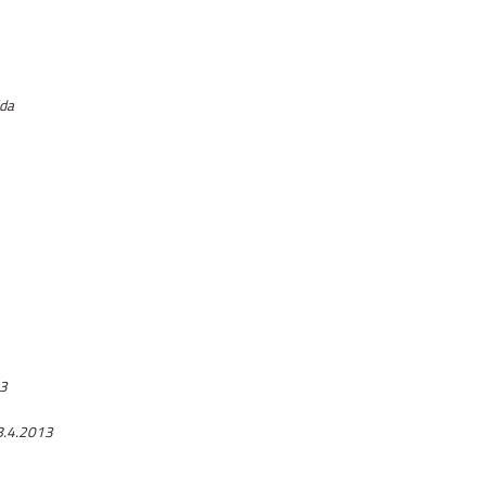
ida
13
28.4.2013