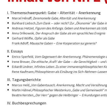
I. Themenschwerpunkt: Gabe - Alterität - Anerkennung
Marcel Hénaff,
Zeremonielle Gabe, Alterität und Anerkennung
Burkhard Liebsch,
Zum Dank – oder nicht? Zur „Ökonomie“ der Gabe in i
Andreas Hetzel,
Figuren des Anfangs. Geben und Anerkennen als Voll
Anna Orlikowski,
Der Anspruch der Gabe als ein sprachliches Ereignis
Gerhard Wölfle,
Opfer als Gabe
Frank Adloff,
Maussche Gaben – Eine Kooperation sui generis?
II. Essays
Enrico Sperfeld,
Vom Gegenwert der Anerkennung. Phänomenologie de
Irene Breuer,
Die ethische ‚Kraft‘ der Gabe – die Gerechtigkeit – und ih
Eckardt Lindner,
Infinites Leben. Zu einer immanenzphilosophischen K
Rene Kaufmann,
Philosophieren als Einübung ins Sich-Nehmen-Lassen
III. Tagungsberichte
Marcus Held,
„Von Gabentausch, Anerkennung, Macht und Versöhnung.
Martin Hähnel,
Philosophischer Meisterkurs „Gabe und Gemeinwohl“ mi
Beatrix Kersten,
„Der Herr“ gegen die Heilbringer – Erkundungen entla
IV. Buchbesprechungen