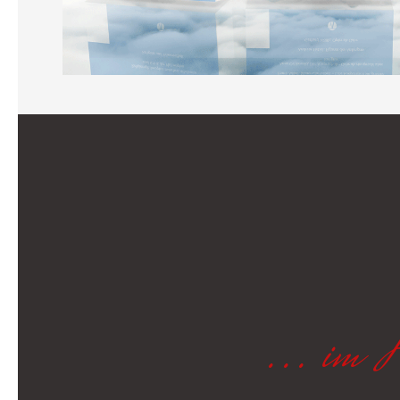
... im 