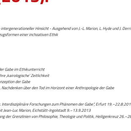
ntergenerationeller Hinsicht - Ausgehend von J.-L. Marion, L. Hyde und J. Derr
zugsformen einer inchoativen Ethik
r Gabe im Ethikunterricht
re ‚kairologische‘ Zeitlichkeit
onzeption der Gabe
. Nachdenken über den Tod im Horizont einer Anthropologie der Gabe
 Interdisziplinäre Forschungen zum Phänomen der Gabe“, Erfurt 19.–22.8.20
t Jean-Luc Marion, Eichstätt-Ingolstadt 9.–13.9.2013
ng der Grenzlinien von Philosophie, Theologie und Politik, Heiligenkreuz 26.–