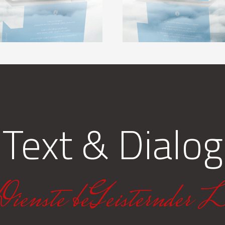
Text & Dialog
Dienste beGeisternder L