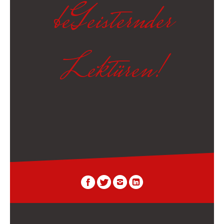
beGeisternder
Lektüren!