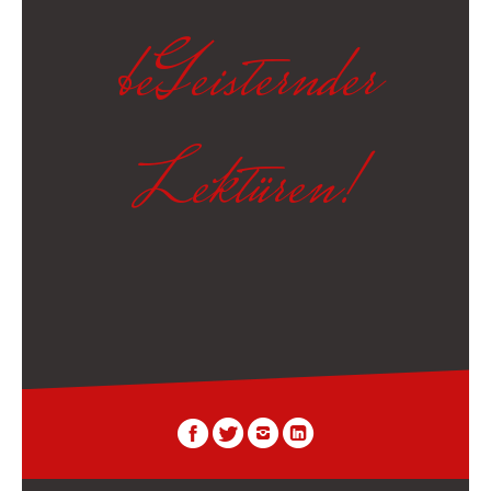
beGeisternder
Lektüren!