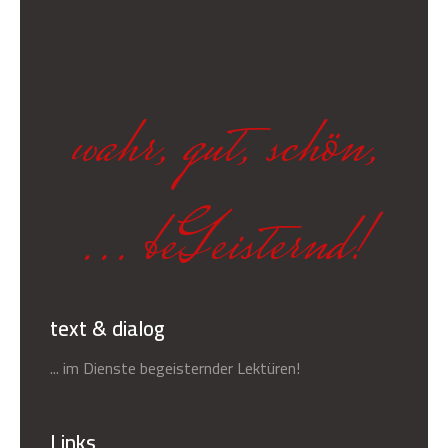
wahr, gut, schön,
... beGeisternd!
text & dialog
... im Dienste begeisternder Lektüren!
Links