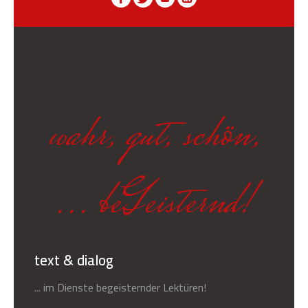
wahr, gut, schön,
... beGeisternd!
text & dialog
... im Dienste begeisternder Lektüren!