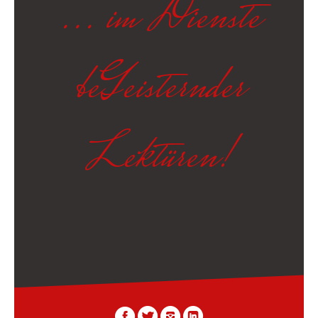
... im Dienste
beGeisternder
Lektüren!