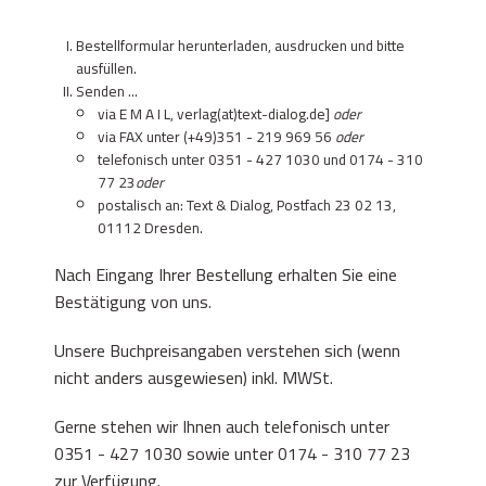
Bestellformular
herunterladen, ausdrucken und bitte
ausfüllen.
Senden ...
via E M A I L, verlag(at)text-dialog.de]
oder
via FAX unter
(+49)351 - 219 969 56
oder
telefonisch unter
0351 - 427 1030
und
0174 - 310
77 23
oder
postalisch an: Text & Dialog, Postfach 23 02 13,
01112 Dresden.
Nach Eingang Ihrer Bestellung erhalten Sie eine
Bestätigung von uns.
Unsere Buchpreisangaben verstehen sich (wenn
nicht anders ausgewiesen) inkl. MWSt.
Gerne stehen wir Ihnen auch telefonisch unter
0351 - 427 1030
sowie unter
0174 - 310 77 23
zur Verfügung.