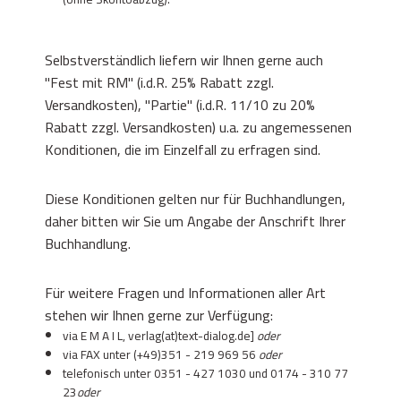
Selbstverständlich liefern wir Ihnen gerne auch
"Fest mit RM" (i.d.R. 25% Rabatt zzgl.
Versandkosten), "Partie" (i.d.R. 11/10 zu 20%
Rabatt zzgl. Versandkosten) u.a. zu angemessenen
Konditionen, die im Einzelfall zu erfragen sind.
Diese Konditionen gelten nur für Buchhandlungen,
daher bitten wir Sie um Angabe der Anschrift Ihrer
Buchhandlung.
Für weitere Fragen und Informationen aller Art
stehen wir Ihnen gerne zur Verfügung:
via E M A I L, verlag(at)text-dialog.de]
oder
via FAX unter
(+49)351 - 219 969 56
oder
telefonisch unter
0351 - 427 1030
und
0174 - 310 77
23
oder