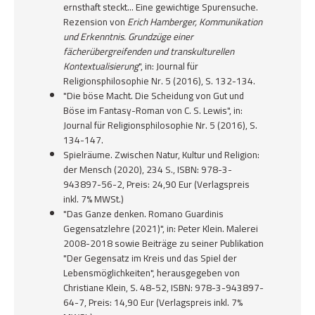
ernsthaft steckt... Eine gewichtige Spurensuche.
Rezension von
Erich Hamberger, Kommunikation
und Erkenntnis. Grundzüge einer
fächerübergreifenden und transkulturellen
Kontextualisierung
", in:
Journal für
Religionsphilosophie Nr. 5 (2016)
, S. 132-134.
"Die böse Macht. Die Scheidung von Gut und
Böse im Fantasy-Roman von C. S. Lewis", in:
Journal für Religionsphilosophie Nr. 5 (2016)
, S.
134-147.
Spielräume. Zwischen Natur, Kultur und Religion:
der Mensch
(2020), 234 S., ISBN: 978-3-
943897-56-2, Preis: 24,90 Eur (Verlagspreis
inkl. 7% MWSt.)
"Das Ganze denken. Romano Guardinis
Gegensatzlehre (2021)", in:
Peter Klein. Malerei
2008-2018 sowie Beiträge zu seiner Publikation
"Der Gegensatz im Kreis und das Spiel der
Lebensmöglichkeiten", herausgegeben von
Christiane Klein,
S. 48-52, ISBN: 978-3-943897-
64-7, Preis: 14,90 Eur (Verlagspreis inkl. 7%