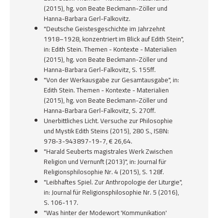
(2015), hg. von Beate Beckmann-Zöller und
Hanna-Barbara Gerl-Falkovitz.
"Deutsche Geistesgeschichte im Jahrzehnt
1918–1928, konzentriert im Blick auf Edith Stein",
in:
Edith Stein. Themen - Kontexte - Materialien
(2015), hg. von Beate Beckmann-Zöller und
Hanna-Barbara Gerl-Falkovitz, S. 155ff.
"Von der Werkausgabe zur Gesamtausgabe", in:
Edith Stein. Themen - Kontexte - Materialien
(2015), hg. von Beate Beckmann-Zöller und
Hanna-Barbara Gerl-Falkovitz, S. 270ff.
Unerbittliches Licht. Versuche zur Philosophie
und Mystik Edith Steins
(2015), 280 S., ISBN:
978-3-943897-19-7, € 26,64.
"Harald Seuberts magistrales Werk Zwischen
Religion und Vernunft (2013)", in:
Journal für
Religionsphilosophie Nr. 4 (2015)
, S. 128f.
"Leibhaftes Spiel. Zur Anthropologie der Liturgie",
in:
Journal für Religionsphilosophie Nr. 5 (2016)
,
S. 106-117.
"Was hinter der Modewort 'Kommunikation'